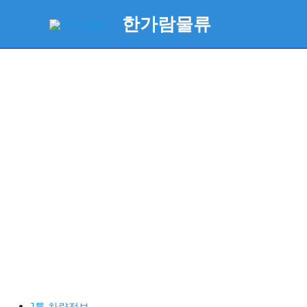
콘
한가람물류
텐
츠
로
건
너
뛰
기
1톤 차량정보