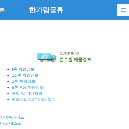
콘
한가람물류
텐
Ma
츠
로
Me
건
너
뛰
기
1톤 차량정보
2.5톤 차량정보
5톤 차량정보
8톤이상 차량정보
승합 및 기타차량
탱크로리/25톤이상 특수
자격증가이드
바로 테스트