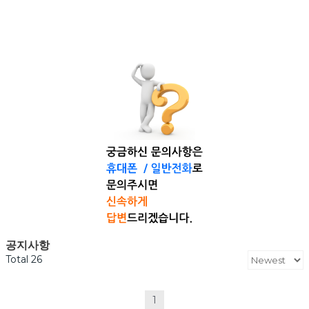
공지사항
Total 26
1