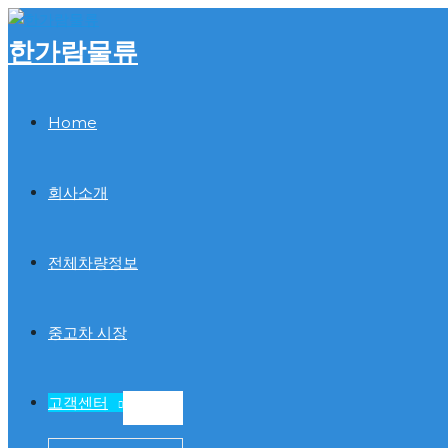
콘
텐
한가람물류
츠
로
건
Home
너
뛰
기
회사소개
전체차량정보
중고차 시장
고객센터
메
뉴
토