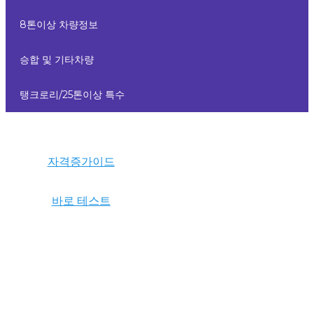
8톤이상 차량정보
승합 및 기타차량
탱크로리/25톤이상 특수
자격증가이드
바로 테스트