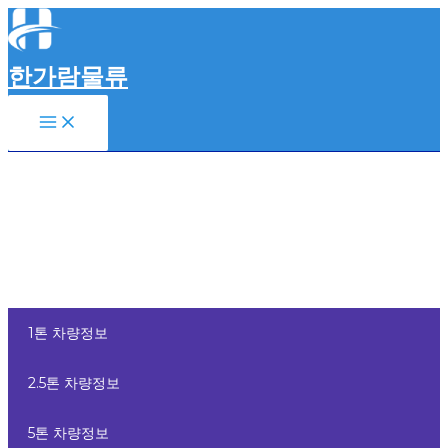
콘
텐
츠
한가람물류
로
건
Main
너
Menu
뛰
기
1톤 차량정보
2.5톤 차량정보
5톤 차량정보